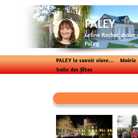
Aller
au
contenu
PALEY
Celine Rocher, maire
Paley
PALEY le savoir vivre…
Mairie
Salle des fêtes