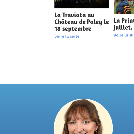
La Traviata au
La Prin
Château de Paley le
juillet.
18 septembre
voire la su
voire la suite