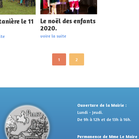
Le noël des enfants
tanière le 11
2020.
voire la suite
ite
1
2
Ouverture de la Mairie :
Lundi - Jeudi.
De 9h à 12h et de 13h à 16h.
Permanence de Mme Le Maire 