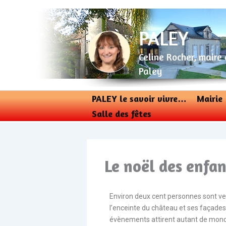
Aller
au
contenu
PALEY
Celine Rocher, maire
Paley
PALEY le savoir vivre…
Mairie
Salle des fêtes
Le noël des enfa
Environ deux cent personnes sont ven
l’enceinte du château et ses façades
évènements attirent autant de mon