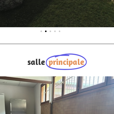
salle
principale