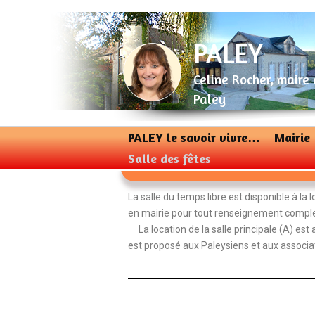
Aller
au
contenu
PALEY
Celine Rocher, maire
Paley
PALEY le savoir vivre…
Mairie
Salle des fêtes
La salle du temps libre est disponible à la
en mairie pour tout renseignement complém
La location de la salle principale (A) est 
est proposé aux Paleysiens et aux associa