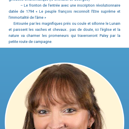
deux caractéristiques frappantes :
– Sa tour cloché à quatre pignons avec ses gargouilles et sa
girouette emblématique (le chevalier St Georges)
– Le fronton de l’entrée avec une inscription révolutionnaire
datée de 1794 « Le peuple françois reconnoît l’Etre suprême et
l’immortalité de l’âme »
Entourée par les magnifiques prés ou coule et sillonne le Lunain
et paissent les vaches et chevaux… pas de doute, ici l’église et la
nature va charmer les promeneurs qui traverseront Paley par la
petite route de campagne.