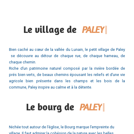
représentant bien notre commune.
Les QR codes pour les moins sportifs:
la mairie
,
le château de
Paley
,
La Croix Blanche
,
le moulin de Toussac
,
et
le pont Thierry
.
Le village de
P
A
L
E
Y
|
Bien caché au cœur de la vallée du Lunain, le petit village de Paley
se découvre au détour de chaque rue, de chaque hameau, de
chaque chemin.
Riche d’un patrimoine naturel composé par la rivière bordée de
prés bien verts, de beaux chemins épousant les reliefs et d’une vie
agricole bien présente dans les champs et les bois de la
commune, Paley inspire au calme et à la détente.
Le bourg de
P
A
L
E
Y
|