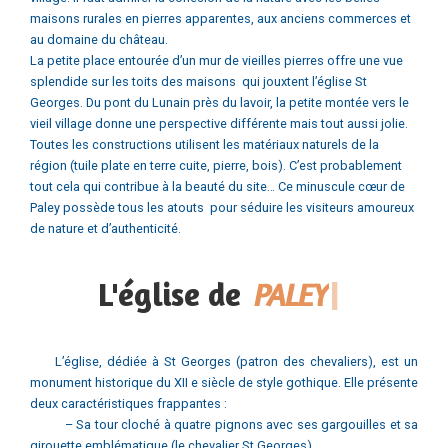
Nichée tout autour de l’église, le Bourg marque l’empreinte du
village. Il faut admirer la cohésion de la nature avec les belles
maisons rurales en pierres apparentes, aux anciens commerces et
au domaine du château.
La petite place entourée d’un mur de vieilles pierres offre une vue
splendide sur les toits des maisons qui jouxtent l’église St
Georges. Du pont du Lunain près du lavoir, la petite montée vers le
vieil village donne une perspective différente mais tout aussi jolie.
Toutes les constructions utilisent les matériaux naturels de la
région (tuile plate en terre cuite, pierre, bois). C’est probablement
tout cela qui contribue à la beauté du site… Ce minuscule cœur de
Paley possède tous les atouts pour séduire les visiteurs amoureux
de nature et d’authenticité.
L'église de
P
A
L
E
Y
|
L’église, dédiée à St Georges (patron des chevaliers), est un
monument historique du XII e siècle de style gothique. Elle présente