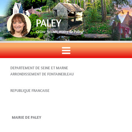
Aller
au
contenu
PALEY
Celine Rocher, maire de Paley
DEPARTEMENT DE SEINE ET MARNE
ARRONDISSEMENT DE FONTAINEBLEAU
REPUBLIQUE FRANCAISE
MAIRIE DE PALEY