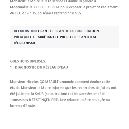
Monsieur le Maire lève la séance et donne la parole à
Mademoiselle ZETTI, EU CREAL pour exposer le projet de règlement
du PLU à 19 h 35. La séance reprend à 19 h 55.
DELIBERATION TIRANT LE BILAN DE LA CONCERTATION
PREALABLE ET ARRÊTANT LE PROJET DE PLAN LOCAL
D’URBANISME.
QUESTIONS DIVERSES.
1 – DIAGNOSTIC DU RÉSEAU D’EAU
Monsieur Nicolas GOIMBAULT demande comment évolue cette
étude. Monsieur le Maire informe que les recherches de fuites ont
été faite par la SAUR (sous traitant) et les données ont été
transmises à TEST’INGENIERIE. Une relance va être envoyée au
bureau d’étude.