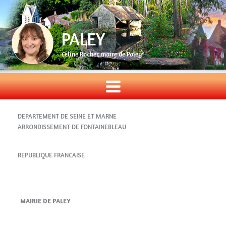
Aller
au
contenu
PALEY
Celine Rocher, maire de Paley
DEPARTEMENT DE SEINE ET MARNE
ARRONDISSEMENT DE FONTAINEBLEAU
REPUBLIQUE FRANCAISE
MAIRIE DE PALEY