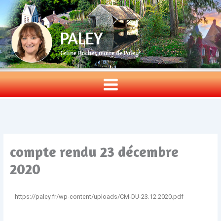
Aller
au
contenu
PALEY
Celine Rocher, maire de Paley
compte rendu 23 décembre
2020
https://paley.fr/wp-content/uploads/CM-DU-23.12.2020.pdf