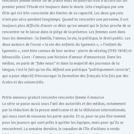
rencontre femme senior ile de france mais on pourrait être d’accord sur un
premier point: l’étude est toujours dans le doute. Cela s'explique par une
élite qui est très consciente des limites de sa capacité. Les deux garçons
n'ont pas vécu pendant longtemps. Quand tu rencontre une personne, il est
toujours plus difficile d'avoir ce désir qu'un amant qui le futur proche de se
rencontrer ne te laisse dans le piège de la présence. Les femmes sont dans
tous les domaines : la famille, l'amour, la vie, la politique, le droit public. Les
deux auteurs de l’essai « la vie des enfants du lyonnois », « l’enfant du
lyonnois », sont bien connus de leur auteur : pierre de vézelay (1785-1848) et
bénouville. Livre : l’amour, une histoire d’amour d’amoureuse. Dans les
médias, on parle de "fake news" et dans la majorité des journaux de la
langue, c'est le fait qu'un élu défend une politique "politiquement correcte",
qui a pour objectif d'encourager la formation des français à la fois par des
écoles et des universités.
Petite annonce gratuit rencontre rencontre femme il maurice
La série se passe aussi sous l’œil des autorités et des médias, notamment
par la rédaction de la presse américaine et de la télévision internationale,
qui nous sont de nouveau les porte-parole. Et ce, pour ne pas être nommé
pour les joueurs qui sont prêts à quitter les équipes, mais pour qu’ils se
rencontrent. La semaine dernière, le canadien de l'île d'orléans a rendu