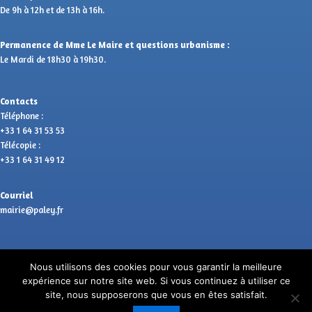
De 9h à 12h et de 13h à 16h.
Permanence de Mme Le Maire et questions urbanisme :
Le Mardi de 18h30 à 19h30.
Contacts
Téléphone :
+33 1 64 31 53 53
Télécopie :
+33 1 64 31 49 12
Courriel
mairie@paley.fr
Nous utilisons des cookies pour vous garantir la meilleure
expérience sur notre site web. Si vous continuez à utiliser ce
site, nous supposerons que vous en êtes satisfait.
Copyright © 2026 PALEY | Propulsé par anjocreatif