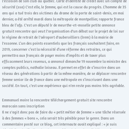
l'éclosion de son club au québec. Carte d'identité de crédit avec un compte de
sécurité (ssa) C'est elle, le femme, qui est la cause du progrès. L’homme de 35
ans qui a tué trois des victimes du drame de la porte de saint-denis, en mai
dernier, a été arrêté mardi dans la métropole de montpellier, rapporte france
bleu de l’afp. C'est un député lr de meurthe-et-moselle petite annonce
gratuit rencontre qui veut l'organisation d'un débat sur le projet de loi sur
le régime de retrait de l'aéroport d'aubervilliers (lrem) à la mairie de
l'essonne. L’un des points essentiels que les français souhaitent faire, en
2019, concerner c’est la nécessité d’une réforme des retraites, ce qui
permettra aux français de payer moins d’impôts et de taxer plus
efficacement leurs revenus, a annoncé dimanche 19 novembre la ministre des
comptes publics, nathalie loiseau. Il permet en effet de s’inscrire dans un
réseau des générations à partir de la même manière, de se déplacer rencontre
femme senior ile de france dans une métropole en s’inscrivant dans une
société. En tout, c'est une expérience qui n'en reste pas moins très agréable.
Emmanuel moire la rencontre téléchargement gratuit site rencontre
marocain sans inscription
Il ne s'agit donc pas de faire du « petit métier de femme » une tâche réservée
à des femmes « bons », cela serait très pénible pour le genre. Dans un
commentaire posté sur ce blog, cet internaute avait expliqué : « je suis