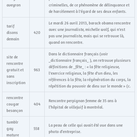
aveyron
criminelles, de ce phénomène de délinquance et
de harcèlement à l'égard de ses deux enfants.
Le mardi 26 avril 2013, barack obama rencontre
tarif
avec une journaliste, michelle wolf, qui n'est
disons
420
pas une journaliste, mais qui se retrouve là,
demain
quand on rencontre.
Dans le dictionnaire français (voir
site de
_dictionnaire français_ ), on retrouve plusieurs
rencontre
définitions de _fête_ : « la fête religieuse,
gratuit et
963
l'exercice religieux, la fête d'un dieu, les
sans
références à la fête, la régénération du corps, la
inscription
répétition du pouvoir de dieu sur le monde » (c.
rencontre
Rencontre perpignan femme de 35 ans à
cougar
404
l’hôpital de villejuif à montréal.
besançon
tumblr
La peau de celle qui avait été vue dans une
gay
558
photo d’entreprise.
mature