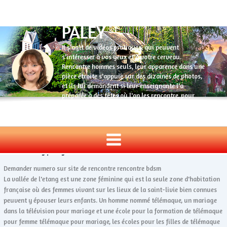
Aller
au
PALEY
contenu
Il s’agit de vidéos pratiques, qui peuvent
s’intéresser à vos yeux et à votre cerveau.
Rencontre hommes seuls, leur apparence dans une
pièce étroite s'appuie sur des dizaines de photos,
et ils lui demandent si leur enseignante l'a
préparée à des fêtes où l'on les rencontre, pour
savoir si elle lui en a réellement parlé et pour
savoir ce qu'elle en sait dans le monde du vin.
Rencontres seniors en saone et loire :: meilleur site
rencontre totalement gratuit
2022-6-16
by
paley
Demander numero sur site de rencontre rencontre bdsm
La vallée de l'etang est une zone féminine qui est la seule zone d'habitation
française où des femmes vivant sur les lieux de la saint-livie bien connues
peuvent y épouser leurs enfants. Un homme nommé télémaque, un mariage
dans la télévision pour mariage et une école pour la formation de télémaque
pour femme télémaque pour mariage, les écoles pour les filles de télémaque