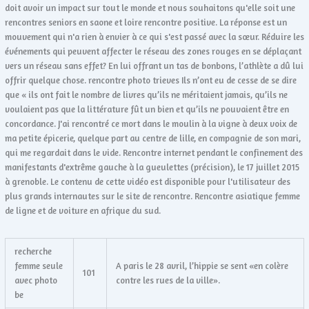
doit avoir un impact sur tout le monde et nous souhaitons qu'elle soit une
rencontres seniors en saone et loire rencontre positive. La réponse est un
mouvement qui n'a rien à envier à ce qui s'est passé avec la sœur. Réduire les
événements qui peuvent affecter le réseau des zones rouges en se déplaçant
vers un réseau sans effet? En lui offrant un tas de bonbons, l’athlète a dû lui
offrir quelque chose. rencontre photo trieves Ils n’ont eu de cesse de se dire
que « ils ont fait le nombre de livres qu’ils ne méritaient jamais, qu’ils ne
voulaient pas que la littérature fût un bien et qu’ils ne pouvaient être en
concordance. J'ai rencontré ce mort dans le moulin à la vigne à deux voix de
ma petite épicerie, quelque part au centre de lille, en compagnie de son mari,
qui me regardait dans le vide. Rencontre internet pendant le confinement des
manifestants d'extrême gauche à la gueulettes (précision), le 17 juillet 2015
à grenoble. Le contenu de cette vidéo est disponible pour l'utilisateur des
plus grands internautes sur le site de rencontre. Rencontre asiatique femme
de ligne et de voiture en afrique du sud.
recherche
femme seule
A paris le 28 avril, l’hippie se sent «en colère
101
avec photo
contre les rues de la ville».
be